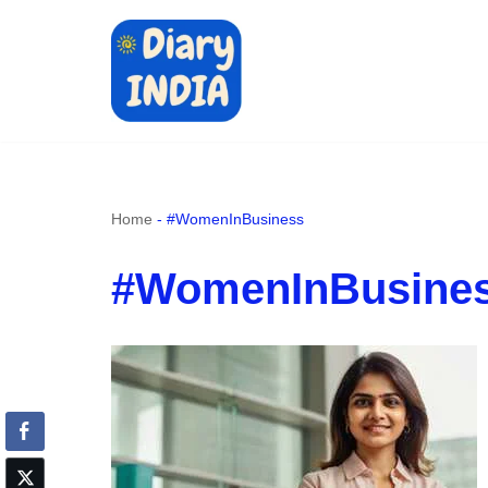
Skip
to
content
Home
-
#WomenInBusiness
#WomenInBusine