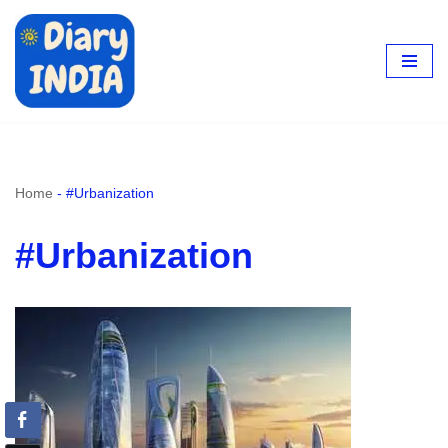
Skip
to
content
Home
-
#Urbanization
#Urbanization