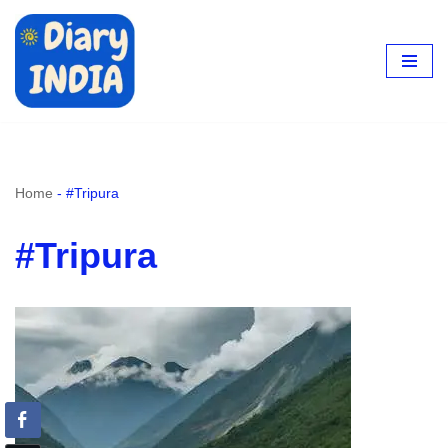
Skip
to
content
Home
-
#Tripura
#Tripura