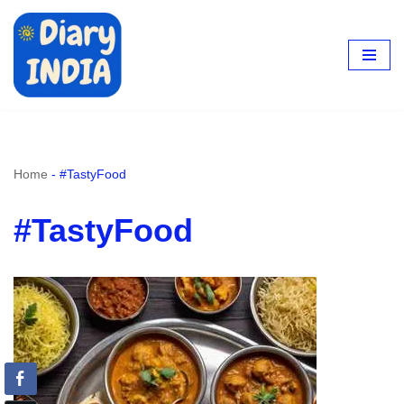
Skip
to
content
Home
-
#TastyFood
#TastyFood