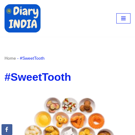
Skip
to
content
Home
-
#SweetTooth
#SweetTooth