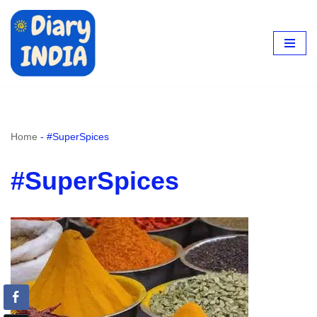
Skip
to
content
Home
-
#SuperSpices
#SuperSpices