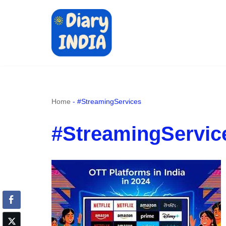
Skip
to
content
Home
-
#StreamingServices
#StreamingServic