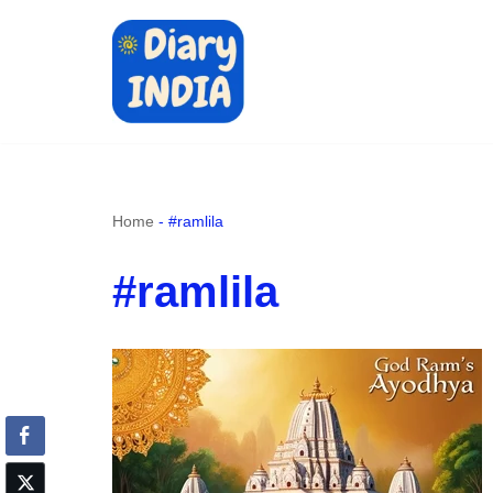
Skip
to
content
Home
-
#ramlila
#ramlila