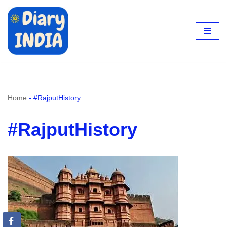
Skip
to
content
Home
-
#RajputHistory
#RajputHistory