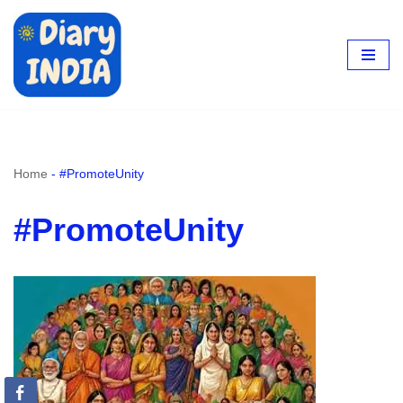
Skip
to
content
Home
-
#PromoteUnity
#PromoteUnity