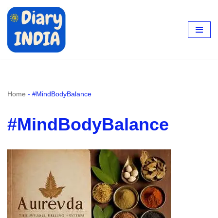
Skip
to
content
Home
-
#MindBodyBalance
#MindBodyBalance