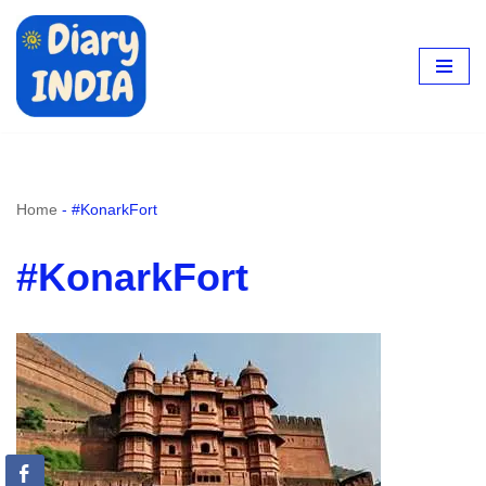
Skip
to
content
Home
-
#KonarkFort
#KonarkFort