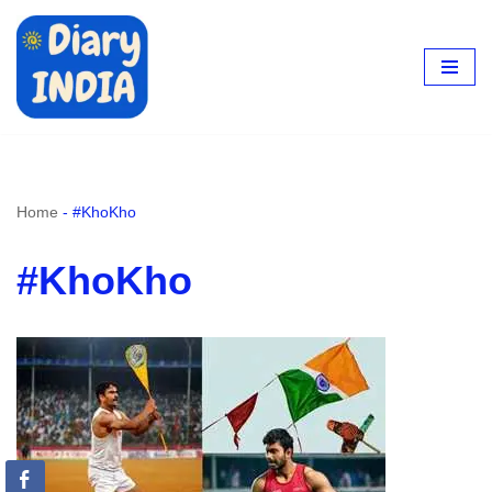
Skip
to
content
Home
-
#KhoKho
#KhoKho