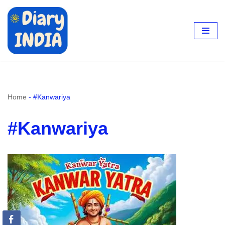
Skip
to
content
Home
-
#Kanwariya
#Kanwariya