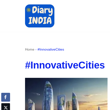
Skip
to
content
Home
-
#InnovativeCities
#InnovativeCities