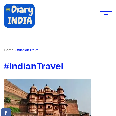
Skip
to
content
Home
-
#IndianTravel
#IndianTravel