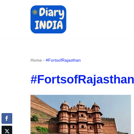
Skip
to
content
Home
-
#FortsofRajasthan
#FortsofRajastha