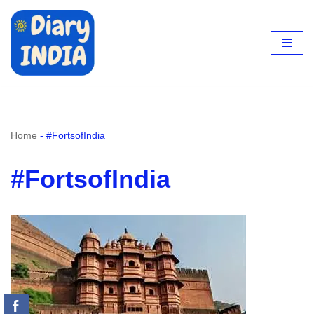
Skip
to
content
Home
-
#FortsofIndia
#FortsofIndia