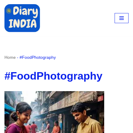
Skip
to
content
Home
-
#FoodPhotography
#FoodPhotography