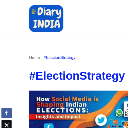
Skip
to
content
Home
-
#ElectionStrategy
#ElectionStrategy