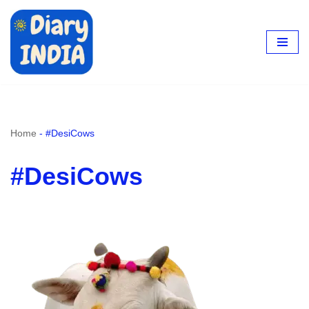
Skip
to
content
Home
-
#DesiCows
#DesiCows