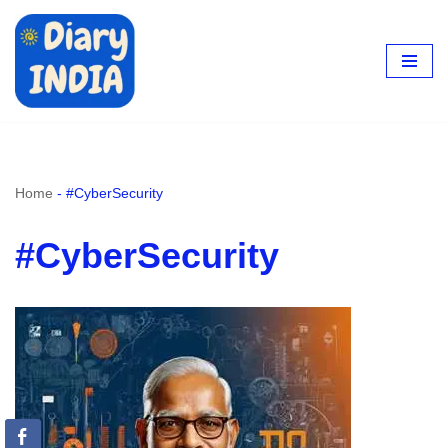
Skip
to
content
Home
-
#CyberSecurity
#CyberSecurity