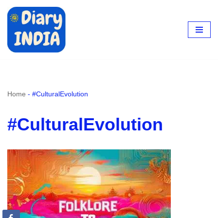
Skip
to
content
Home
-
#CulturalEvolution
#CulturalEvolution