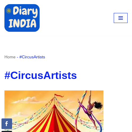
Skip
to
content
Home
-
#CircusArtists
#CircusArtists