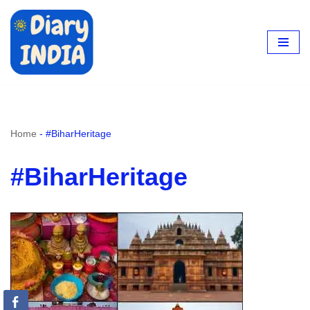
Skip
to
content
Home
-
#BiharHeritage
#BiharHeritage