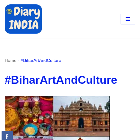
Skip
to
content
Home
-
#BiharArtAndCulture
#BiharArtAndCulture