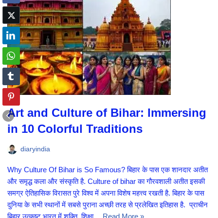
Art and Culture of Bihar: Immersing
in 10 Colorful Traditions
diaryindia
Why Culture Of Bihar is So Famous? बिहार के पास एक शानदार अतीत
और समृद्ध कला और संस्कृति है. Culture of bihar का गौरवशाली अतीत इसकी
समग्र ऐतिहासिक विरासत पुरे विश्व में अपना विशेष महत्त्व रखती है. बिहार के पास
दुनिया के सभी स्थानों में सबसे पुराना अच्छी तरह से प्रलेखित इतिहास है. प्राचीन
बिहार उत्कृष्ट भारत में शक्ति, शिक्षा…
Read More »