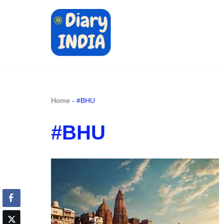
Skip
to
content
Home
-
#BHU
#BHU