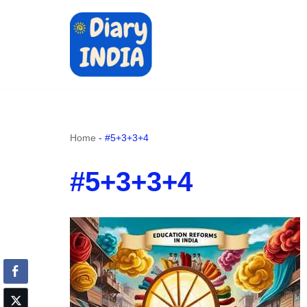
Skip
to
content
Home
-
#5+3+3+4
#5+3+3+4